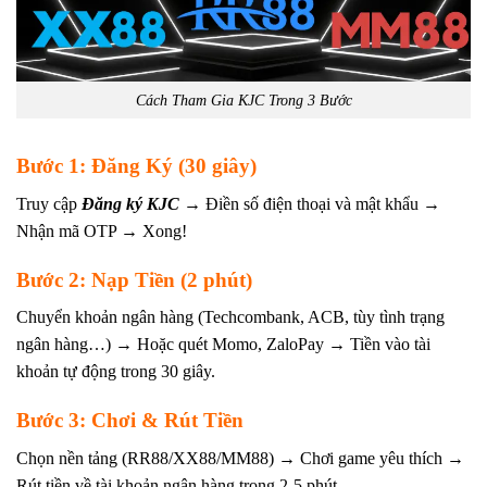
Cách Tham Gia KJC Trong 3 Bước
Bước 1: Đăng Ký (30 giây)
Truy cập
Đăng ký KJC
→ Điền số điện thoại và mật khẩu →
Nhận mã OTP → Xong!
Bước 2: Nạp Tiền (2 phút)
Chuyển khoản ngân hàng (Techcombank, ACB, tùy tình trạng
ngân hàng…) → Hoặc quét Momo, ZaloPay → Tiền vào tài
khoản tự động trong 30 giây.
Bước 3: Chơi & Rút Tiền
Chọn nền tảng (RR88/XX88/MM88) → Chơi game yêu thích →
Rút tiền về tài khoản ngân hàng trong 2-5 phút.