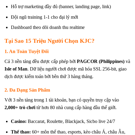
Hỗ trợ marketing đầy đủ (banner, landing page, link)
Đội ngũ training 1-1 cho đại lý mới
Dashboard theo dõi doanh thu realtime
Tại Sao 15 Triệu Người Chọn KJC?
1. An Toàn Tuyệt Đối
Cả 3 nền tảng đều được cấp phép bởi
PAGCOR (Philippines)
và
Isle of Man
. Dữ liệu người chơi được mã hóa SSL 256-bit, giao
dịch được kiểm toán bởi bên thứ 3 hàng tháng.
2. Đa Dạng Sản Phẩm
Với 3 nền tảng trong 1 tài khoản, bạn có quyền truy cập vào
2,000+ trò chơi
từ hơn 80 nhà cung cấp hàng đầu thế giới.
Casino:
Baccarat, Roulette, Blackjack, Sicbo live 24/7
Thể thao:
60+ môn thể thao, esports, kèo châu Á, châu Âu,