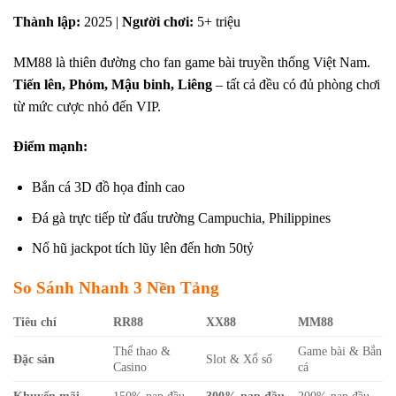
Thành lập:
2025 |
Người chơi:
5+ triệu
MM88 là thiên đường cho fan game bài truyền thống Việt Nam.
Tiến lên, Phỏm, Mậu binh, Liêng
– tất cả đều có đủ phòng chơi
từ mức cược nhỏ đến VIP.
Điểm mạnh:
Bắn cá 3D đồ họa đỉnh cao
Đá gà trực tiếp từ đấu trường Campuchia, Philippines
Nổ hũ jackpot tích lũy lên đến hơn 50tỷ
So Sánh Nhanh 3 Nền Tảng
Tiêu chí
RR88
XX88
MM88
Thể thao &
Game bài & Bắn
Đặc sản
Slot & Xổ số
Casino
cá
Khuyến mãi
150% nạp đầu
300% nạp đầu
200% nạp đầu