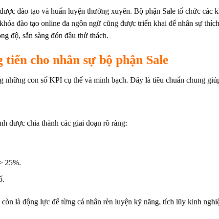
c được đào tạo và huấn luyện thường xuyên. Bộ phận Sale tổ chức các 
khóa đào tạo online đa ngôn ngữ cũng được triển khai để nhân sự thíc
ong độ, sẵn sàng đón đầu thử thách.
g tiến cho nhân sự bộ phận Sale
g những con số KPI cụ thể và minh bạch. Đây là tiêu chuẩn chung giúp 
h được chia thành các giai đoạn rõ ràng:
 > 25%.
ố.
còn là động lực để từng cá nhân rèn luyện kỹ năng, tích lũy kinh nghi