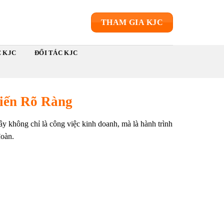
THAM GIA KJC
C KJC
ĐỐI TÁC KJC
Tiến Rõ Ràng
y không chỉ là công việc kinh doanh, mà là hành trình
đoàn.