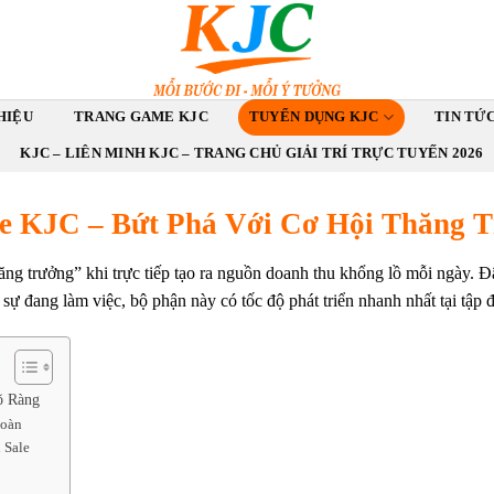
HIỆU
TRANG GAME KJC
TUYỂN DỤNG KJC
TIN TỨ
KJC – LIÊN MINH KJC – TRANG CHỦ GIẢI TRÍ TRỰC TUYẾN 2026
e KJC – Bứt Phá Với Cơ Hội Thăng 
g trưởng” khi trực tiếp tạo ra nguồn doanh thu khổng lồ mỗi ngày. Đâ
ự đang làm việc, bộ phận này có tốc độ phát triển nhanh nhất tại tập 
õ Ràng
đoàn
n Sale