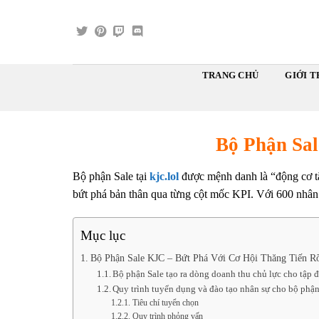
Skip
to
content
TRANG CHỦ
GIỚI T
Bộ Phận Sal
Bộ phận Sale tại
kjc.lol
được mệnh danh là “động cơ tăn
bứt phá bản thân qua từng cột mốc KPI. Với 600 nhân s
Mục lục
Bộ Phận Sale KJC – Bứt Phá Với Cơ Hội Thăng Tiến R
Bộ phận Sale tạo ra dòng doanh thu chủ lực cho tập 
Quy trình tuyển dụng và đào tạo nhân sự cho bộ phậ
Tiêu chí tuyển chọn
Quy trình phỏng vấn