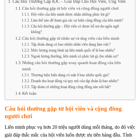
Câu Hỏi Thường Gặp KJC – Giải Đáp Cho Hội Viên, Ứng Viên
Câu hỏi thường gặp từ hội viên và cộng đồng người chơi
Hội viên của liên minh được nhận những phúc lợi gì?
Làm thế nào để tham gia các sự kiện cộng đồng của liên minh?
Câu hỏi thường gặp – Hội viên có được hỗ trợ đa ngôn ngữ
không?
Câu hỏi thường gặp từ nhân sự và ứng viên của liên minh
Tập đoàn đang có bao nhiêu nhân viên đang làm việc?
Mức lương trung bình tại liên minh quốc tế là bao nhiêu?
Ngoài lương thưởng, liên minh có phúc lợi gì cho nhân sự?
Những câu hỏi thường gặp xoay quanh hoạt động của liên
minh
Thương hiệu hiện đang có mặt ở bao nhiêu quốc gia?
Doanh thu hoạt động và quy mô của tập đoàn là bao nhiêu?
Tập đoàn có những hoạt động cộng đồng nào nổi bật?
Kết luận
Câu hỏi thường gặp từ hội viên và cộng đồng
người chơi
Liên minh phục vụ hơn 20 triệu người dùng mỗi tháng, do đó việc
giải đáp thắc mắc của hội viên luôn được ưu tiên hàng đầu. Tính