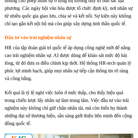
nhưng cho phép nhân sự ở từng thị trường duy trì bản sắc địa
phương. Các ngày hội văn hóa được tổ chức định kỳ, nơi nhân sự
từ nhiều quốc gia giao lưu, chia sẻ và kết nối. Sự kiện này không
chỉ tạo gắn kết nội bộ mà còn giúp xây dựng tinh thần quốc tế.
Đầu tư vào trải nghiệm nhân sự
HR của tập đoàn giải trí quốc tế áp dụng công nghệ mới để nâng
cao trải nghiệm nhân sự. AI được dùng để khảo sát mức độ hài
lòng, từ đó đưa ra điều chỉnh kịp thời. Hệ thống HR-tech quản lý
phúc lợi minh bạch, giúp mọi nhân sự tiếp cận thông tin rõ ràng
và công bằng.
Kết quả là tỷ lệ nghỉ việc luôn ở mức thấp, cho thấy hiệu quả
trong chiến lược lấy nhân sự làm trung tâm. Việc đầu tư vào trải
nghiệm này không chỉ giữ chân nhân tài, mà còn biến họ thành
những đại sứ thương hiệu, sẵn sàng giới thiệu liên minh đến cộng
đồng quốc tế.