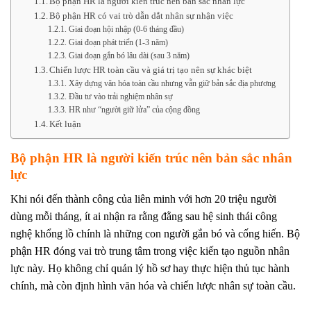
Bộ phận HR là người kiến trúc nên bản sắc nhân lực
Bộ phận HR có vai trò dẫn dắt nhân sự nhận việc
Giai đoạn hội nhập (0-6 tháng đầu)
Giai đoạn phát triển (1-3 năm)
Giai đoạn gắn bó lâu dài (sau 3 năm)
Chiến lược HR toàn cầu và giá trị tạo nên sự khác biệt
Xây dựng văn hóa toàn cầu nhưng vẫn giữ bản sắc địa phương
Đầu tư vào trải nghiệm nhân sự
HR như “người giữ lửa” của cộng đồng
Kết luận
Bộ phận HR là người kiến trúc nên bản sắc nhân
lực
Khi nói đến thành công của liên minh với hơn 20 triệu người
dùng mỗi tháng, ít ai nhận ra rằng đằng sau hệ sinh thái công
nghệ khổng lồ chính là những con người gắn bó và cống hiến. Bộ
phận HR đóng vai trò trung tâm trong việc kiến tạo nguồn nhân
lực này. Họ không chỉ quản lý hồ sơ hay thực hiện thủ tục hành
chính, mà còn định hình văn hóa và chiến lược nhân sự toàn cầu.